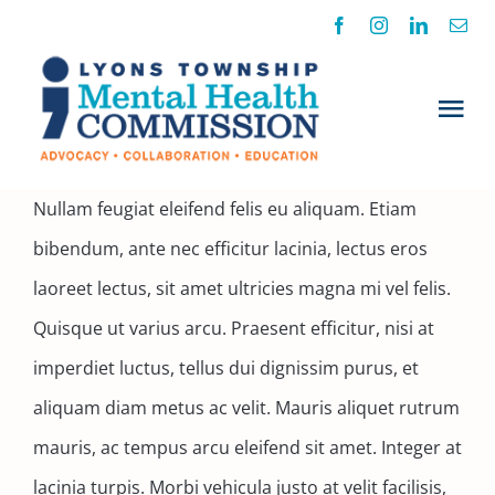
Skip
to
content
Tog
Nav
Nullam feugiat eleifend felis eu aliquam. Etiam
About Us
bibendum, ante nec efficitur lacinia, lectus eros
laoreet lectus, sit amet ultricies magna mi vel felis.
Our Impact
Quisque ut varius arcu. Praesent efficitur, nisi at
Resource Guide
imperdiet luctus, tellus dui dignissim purus, et
aliquam diam metus ac velit. Mauris aliquet rutrum
News & Events
mauris, ac tempus arcu eleifend sit amet. Integer at
lacinia turpis. Morbi vehicula justo at velit facilisis,